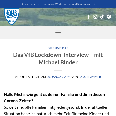
Zum
Bitte unterstützen Sie unsere Werbepartner und Sponsoren - - ->
Inhalt
springen
DIES UND DAS
Das VfB Lockdown-Interview – mit
Michael Binder
VERÖFFENTLICHT AM
30. JANUAR 2021
VON
LARS FLAMMER
Hallo Michi, wie geht es deiner Familie und dir in diesen
Corona-Zeiten?
Soweit sind alle Familienmitglieder gesund. In der aktuellen
Situation habe ich natürlich mehr Zeit für meine Kinder und