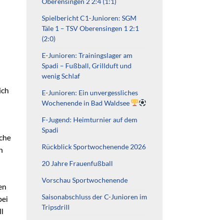
Oberensingen 2 2:4 (1:1)
Spielbericht C1-Junioren: SGM
Täle 1 – TSV Oberensingen 1 2:1
(2:0)
E-Junioren: Trainingslager am
Spadi – Fußball, Grillduft und
wenig Schlaf
ich
E-Junioren: Ein unvergessliches
Wochenende in Bad Waldsee
F-Jugend: Heimturnier auf dem
Spadi
oche
Rückblick Sportwochenende 2026
n
20 Jahre Frauenfußball
Vorschau Sportwochenende
en
Saisonabschluss der C-Junioren im
bei
Tripsdrill
ll