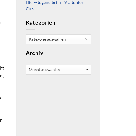
Die F-Jugend beim TVU Junior
Cup
Kategorien
f
Kategorien
Archiv
Archiv
cht
n,
s
en