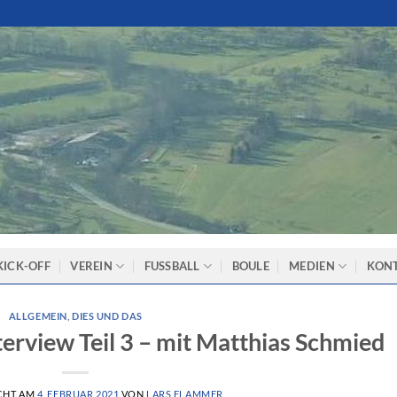
KICK-OFF
VEREIN
FUSSBALL
BOULE
MEDIEN
KON
ALLGEMEIN
,
DIES UND DAS
rview Teil 3 – mit Matthias Schmied
CHT AM
4. FEBRUAR 2021
VON
LARS FLAMMER