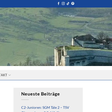
TAKT
Neueste Beiträge
C2-Junioren: SGM Täle 2 – TSV