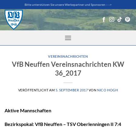
Zum
Bitte unterstützen Sie unsere Werbepartner und Sponsoren - - ->
Inhalt
springen
VEREINSNACHRICHTEN
VfB Neuffen Vereinsnachrichten KW
36_2017
VERÖFFENTLICHT AM
5. SEPTEMBER 2017
VON
NICO HOGH
Aktive Mannschaften
Bezirkspokal: VfB Neuffen – TSV Oberlenningen II 7:4