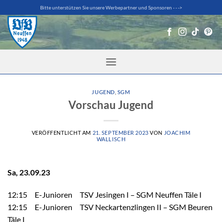
Zum
Bitte unterstützen Sie unsere Werbepartner und Sponsoren - - ->
Inhalt
springen
JUGEND
,
SGM
Vorschau Jugend
VERÖFFENTLICHT AM
21. SEPTEMBER 2023
VON
JOACHIM
WALLISCH
Sa, 23.09.23
12:15 E-Junioren TSV Jesingen I – SGM Neuffen Täle I
12:15 E-Junioren TSV Neckartenzlingen II – SGM Beuren
Täle I