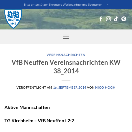
Zum
Bitte unterstützen Sie unsere Werbepartner und Sponsoren - - ->
Inhalt
springen
VEREINSNACHRICHTEN
VfB Neuffen Vereinsnachrichten KW
38_2014
VERÖFFENTLICHT AM
16. SEPTEMBER 2014
VON
NICO HOGH
Aktive Mannschaften
TG Kirchheim – VfB Neuffen I 2:2